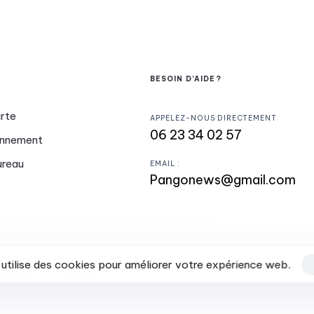
BESOIN D'AIDE?
arte
APPELEZ-NOUS DIRECTEMENT
06 23 34 02 57
onnement
ureau
EMAIL :
Pangonews@gmail.com
© Pangonews
utilise des cookies pour améliorer votre expérience web.
Condition générales de
bmaster – Pangonews