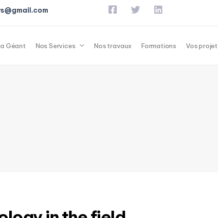
ews@gmail.com
a Géant
Nos Services
Nos travaux
Formations
Vos projet
ology in the field