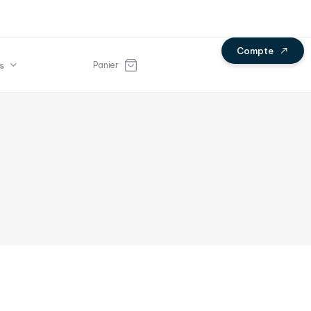
C
o
m
p
t
e
s
Panier