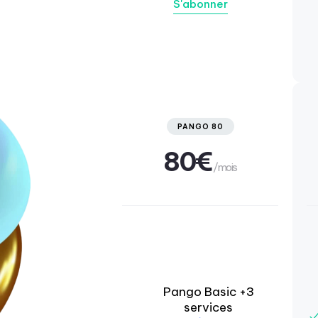
S'abonner
PANGO 80
80€
/mois
Pango Basic +3
services