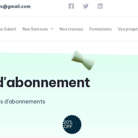
ews@gmail.com
a Géant
Nos Services
Nos travaux
Formations
Vos projet
d'abonnement
es d'abonnements
20%
OFF